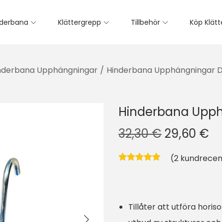
nderbana
Klättergrepp
Tillbehör
Köp Klät
nderbana Upphängningar
/
Hinderbana Upphängningar D
Hinderbana Upph
D
D
32,30
€
29,60
€
e
e
(
2
kundrecen
t
t
u
n
r
u
Tillåter att utföra horis
s
v