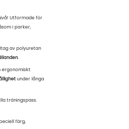
nivå! Utformade för
såsom i parker,
dtag av polyuretan
ållanden
.
ch ergonomiskt
llighet
under långa
lla träningspass.
eciell färg,