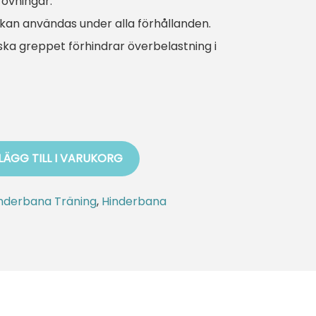
 övningar.
kan användas under alla förhållanden.
ka greppet förhindrar överbelastning i
LÄGG TILL I VARUKORG
nderbana Träning
,
Hinderbana