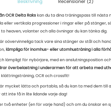
Beskrivning
Recensioner (2)
t
:
a
v
2
n
rån OCR Delta Raks
kan du ta dina träningspass till nästa 
a
9
a
la eller vertikala progressioner i ringar eller på stänger, 
r
,
U
 to heaven, volanter och alla övningar du kan tänka dig.
:
6
p
är oövervinneliga tack vare sina stänger av stål och han
3
0
p
on,
lämpliga för inomhus- eller utomhusträning i alla förh
2
h
,
€
ä
ch lämpligt för nybörjare, med en anslutningsposition o
3
.
n
drar överbelastning i underarmen för att arbeta med uthå
0
g
 klättringsträning, OCR och crossfit!
n
r mycket lätta och portabla, så du kan ta med dem till a
€
i
 att inte få in lite lidande varje dag!
.
n
er två enheter (en för varje hand) och om du önskar en sp
g