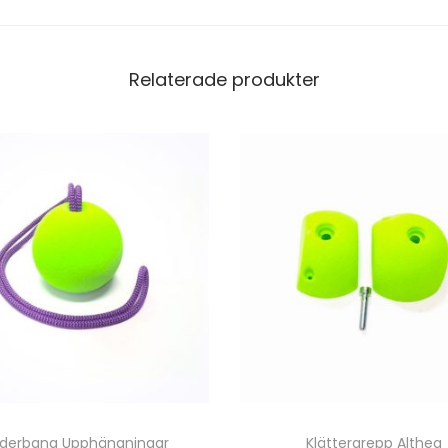
g
d
Relaterade produkter
nderbana Upphängningar
Klättergrepp Althea