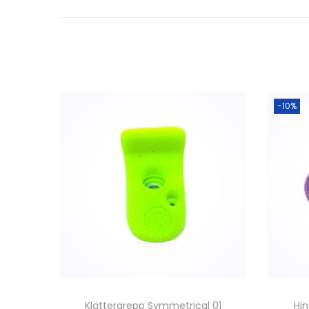
-10%
Klättergrepp Symmetrical 01
Hi