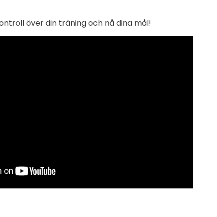
a
r
ontroll över din träning och nå dina mål!
D
e
l
t
a
R
a
k
s
m
ä
n