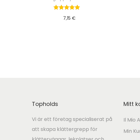
7,15
€
Lägg till i varukorg
Topholds
Mitt k
Vi är ett företag specialiserat på
Il Mio
att skapa klättergrepp för
Min K
klätterväggar, lekplatser och