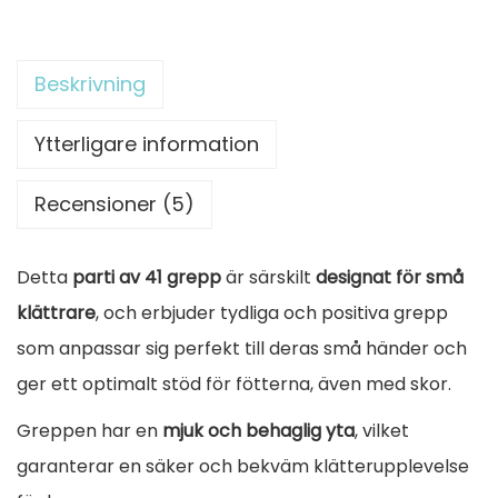
i
t
n
s
ä
k
Beskrivning
e
r
l
t
:
ä
Ytterligare information
v
8
t
a
4
Recensioner (5)
t
r
,
e
:
0
Detta
parti av 41 grepp
är särskilt
designat för små
r
9
0
klättrare
, och erbjuder tydliga och positiva grepp
g
3
som anpassar sig perfekt till deras små händer och
r
,
€
ger ett optimalt stöd för fötterna, även med skor.
e
5
.
p
Greppen har en
mjuk och behaglig yta
, vilket
0
p
garanterar en säker och bekväm klätterupplevelse
S