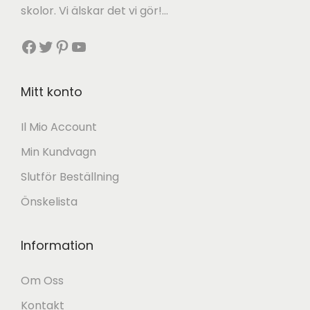
0
.
skolor. Vi älskar det vi gör!…
g
r
0
Facebook
Twitter
Pinterest
YouTube
a
i
p
s
€
r
e
Mitt konto
.
i
t
Il Mio Account
s
ä
Min Kundvagn
e
r
t
:
Slutför Beställning
v
2
Önskelista
a
7
r
,
Information
:
0
Om Oss
3
0
Kontakt
0