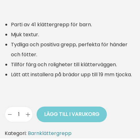
u
n
r
u
Parti av 41 klättergrepp för barn.
s
v
Mjuk textur.
p
a
Tydliga och positiva grepp, perfekta för händer
r
r
och fötter.
u
a
Tillför färg och roligheter till klätterväggen.
n
n
Lätt att installera på brädor upp till 19 mm tjocka.
g
d
l
e
i
p
g
r
LÄGG TILL I VARUKORG
a
i
B
p
s
a
Kategori:
Barnklättergrepp
r
e
r