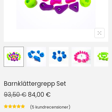
i
o
n
Barnklättergrepp Set
D
D
93,50
€
84,00
€
e
e
(
5
kundrecensioner)
t
t