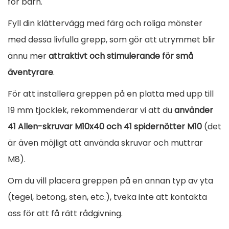
för barn.
€
e
Fyll din klättervägg med färg och roliga mönster
.
t
med dessa livfulla grepp, som gör att utrymmet blir
m
ännu mer
attraktivt och stimulerande för små
ä
äventyrare
.
n
För att installera greppen på en platta med upp till
g
19 mm tjocklek, rekommenderar vi att du
använder
d
41 Allen-skruvar M10x40 och 41 spidernötter M10
(det
är även möjligt att använda skruvar och muttrar
M8).
Om du vill placera greppen på en annan typ av yta
(tegel, betong, sten, etc.), tveka inte att kontakta
oss för att få rätt rådgivning.