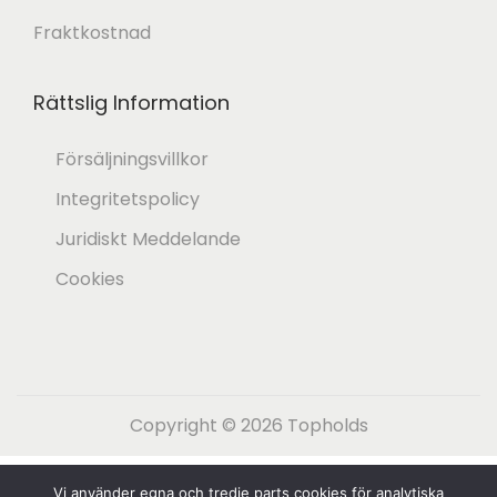
Fraktkostnad
,
€
0
.
Rättslig Information
0
Försäljningsvillkor
€
Integritetspolicy
.
Juridiskt Meddelande
Cookies
Copyright © 2026
Topholds
Español
(
Spanska
)
English
(
Engelska
)
Vi använder egna och tredje parts cookies för analytiska